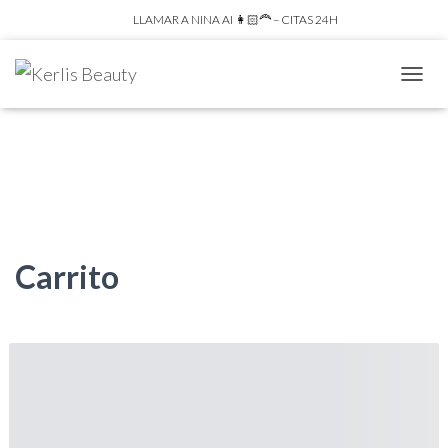
LLAMAR A NINA AI 👩🏻‍🦰 – CITAS 24H
C
A
M
B
I
A
R
M
O
D
Carrito
O
D
E
N
A
V
E
G
A