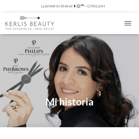
LLAMAR A NINA AI 👩🏻‍🦰 – CITAS 24H
C
A
M
B
I
A
R
M
O
D
O
D
Mi historia
E
N
A
V
E
G
A