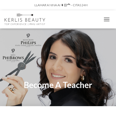
LLAMAR A NINA AI 👩🏻‍🦰 – CITAS 24H
C
A
M
B
I
A
R
M
O
D
O
D
Become A Teacher
E
N
A
V
E
G
A