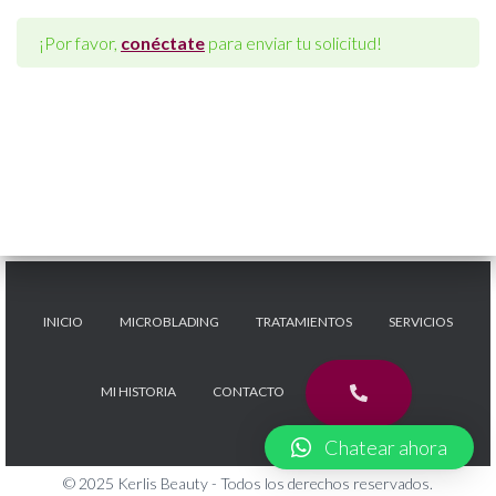
C
I
¡Por favor,
conéctate
para enviar tu solicitud!
Ó
N
INICIO
MICROBLADING
TRATAMIENTOS
SERVICIOS
MI HISTORIA
CONTACTO
Chatear ahora
© 2025 Kerlis Beauty - Todos los derechos reservados.