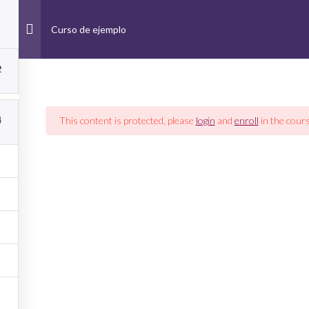
Curso de ejemplo
IENTOS
SERVICIOS
MI HISTORIA
CONTACTO
AGENDAR CITA
2
BLADING
TRATAMIENTOS
SERVICIOS
MI HISTORIA
CONTAC
4
This content is protected, please
login
and
enroll
in the cours
© 2025 Kerlis Beauty - Todos los derechos reservados.