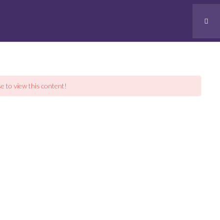
BROWSLAND - Street mall, vía Israel, Panamá.
TO
e to view this content!