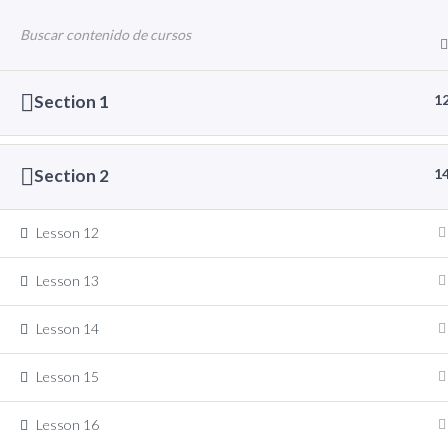
LLAMAR A NINA AI 👩🏻‍🦰 – CITAS 24H
INICIO
MICROBLADING
TRATAM
Inicio
All Courses
Curso de ejemplo
Section 1
1
INICIO
MICRO
Section 2
1
CAMBIAR MODO DE NAVEGACIÓN
Lesson 12
Lesson 13
Lesson 14
Lesson 15
Lesson 16